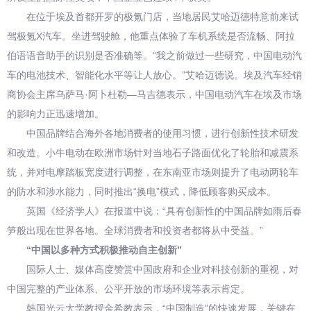
在位于埃及首都开罗的极氪门店，当地居民艾哈迈德特意前来试
驾极氪X汽车。坐进驾驶舱，他重点体验了车机系统是否流畅、阿拉
伯语语音助手的识别是否准确等。“我之前做过一些研究，中国电动汽
车的电池技术、智能化水平等让人放心。”艾哈迈德说。埃及汽车经销
商协会主席乌萨马·阿卜杜勒—马吉德表示，中国电动汽车在埃及市场
的影响力正迅速增加。
中国品牌结合海外各地消费者的使用习惯，进行创新性技术研发
和改造。小牛电动在欧洲市场针对当地石子路面优化了轮胎和减震系
统，并对电摩踏板宽度进行调整，在东南亚市场则提升了电动两轮车
的防水和涉水能力，同时推出“换电”模式，降低顾客购买成本。
英国《经济学人》在报道中说：“具有创新性的中国品牌如雨后春
笋般出现在世界各地。全球消费者和投资者都将从中受益。”
“中国以多种方式积极推动自主创新”
国际人士、媒体高度赞赏中国政府和企业对科技创新的重视，对
中国完整的产业体系、公平开放的市场环境等表示肯定。
韩国光云大学教授金希教表示，“中国制造”的快速发展，关键在