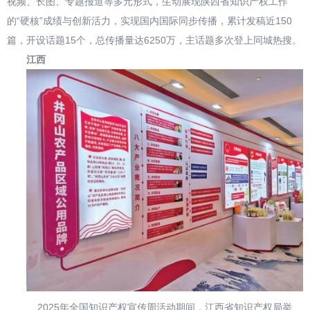
视频、长图、专题报道等多元形式，生动展现陕西省知识产权工作
的“硬核”成绩与创新活力，实现国内国际同步传播，累计发稿近150
篇，开设话题15个，总传播量达6250万，主话题多次登上同城热搜。
江西
2025年全国知识产权宣传周活动期间，江西省知识产权局举