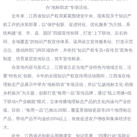
办“地标助农”专场活动。
近年来，江西省知识产权局紧紧围绕党中央、国务院关于知识产
权工作的决策部署，以“保护创新、促进转化、优化服务”为主线，系
统构建“省、市、县、园区”四级宣传矩阵，打造“上下联动、左右协
同、全域覆盖”的知识产权宣传体系。该局设立宣传服务站、打造示范
点位、推动跨部门跨区域协作，并依托“知识产权专员+宣传员”双角色
制度，培育基层宣传队伍，筑牢宣传根基。
在宣传内容与形式上，江西省立足当地产业特色与地域文化，注
重“特色化”创新。今年的全国知识产权宣传周活动期间，江西省在地
理标志产品展示中举办“地标助农”专场活动，并以“弘扬地标文化·助推
乡村振兴”为主题，创新打造“每周一品”宣传品牌，通过“线上周播+线
下联动+产业赋能”模式，立体传播地理标志产品的文化内涵与产业价
值。目前，“每周一品”已推出28期，覆盖景德镇瓷器等28个地理标志
产品，带动产品平均溢价20%以上，有效促进农户增收和集体经济壮
大。
此外，江西省还创新运用微课堂、知识竞赛、“四季行动”等群众