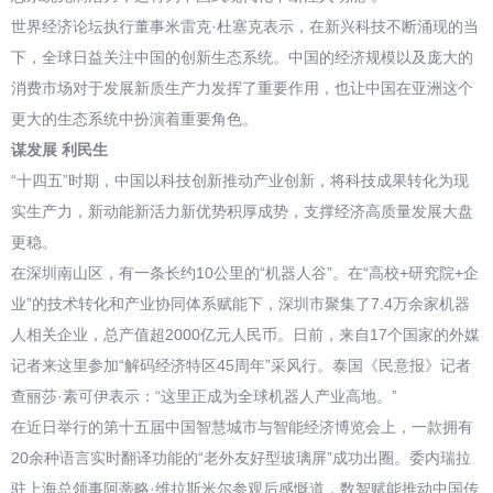
世界经济论坛执行董事米雷克·杜塞克表示，在新兴科技不断涌现的当
下，全球日益关注中国的创新生态系统。中国的经济规模以及庞大的
消费市场对于发展新质生产力发挥了重要作用，也让中国在亚洲这个
更大的生态系统中扮演着重要角色。
谋发展 利民生
“十四五”时期，中国以科技创新推动产业创新，将科技成果转化为现
实生产力，新动能新活力新优势积厚成势，支撑经济高质量发展大盘
更稳。
在深圳南山区，有一条长约10公里的“机器人谷”。在“高校+研究院+企
业”的技术转化和产业协同体系赋能下，深圳市聚集了7.4万余家机器
人相关企业，总产值超2000亿元人民币。日前，来自17个国家的外媒
记者来这里参加“解码经济特区45周年”采风行。泰国《民意报》记者
查丽莎·素可伊表示：“这里正成为全球机器人产业高地。”
在近日举行的第十五届中国智慧城市与智能经济博览会上，一款拥有
20余种语言实时翻译功能的“老外友好型玻璃屏”成功出圈。委内瑞拉
驻上海总领事阿蒂略·维拉斯米尔参观后感慨道，数智赋能推动中国传