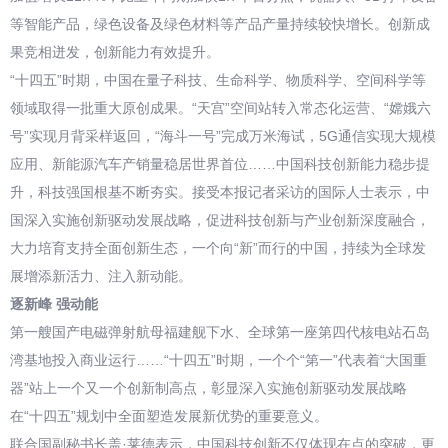
等智能产品，绿色设备及绿色材料等产品产量持续较快增长。创新成
果竞相迸发，创新能力有效提升。
“十四五”时期，中国在量子科技、生命科学、物质科学、空间科学等
领域取得一批重大原创成果。“天宫”空间站转入常态化运营、“嫦娥六
号”实现月背采样返回，“海斗一号”完成万米海试，5G通信实现大规模
应用、新能源汽车产销量稳居世界首位……中国科技创新能力稳步提
升，科技强国根基不断夯实。接受本报记者采访的国际人士表示，中
国深入实施创新驱动发展战略，促进科技创新与产业创新深度融合，
大力培育支持全面创新生态，一个向“新”而行的中国，持续为全球发
展增添新活力、注入新动能。
逐新峰 强动能
第一艘国产电磁弹射航母福建舰下水、全球第一座第四代核电站石岛
湾基地投入商业运行……“十四五”时期，一个个“第一”代表着“大国重
器”站上一个又一个创新制高点，彰显深入实施创新驱动发展战略
在“十四五”规划中全面塑造发展新优势的重要意义。
联合国副秘书长盖·莱德表示，中国科技创新不仅体现在点的突破，更