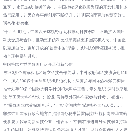
通享”、市民热线“接诉即办”，“中国持续深化数据资源的开发利用和多
场景应用，让民众办事便利度不断提升，让基层治理更加智慧高效”。
话合作 促共赢
“十四五”时期，中国以全球视野谋划和推动科技创新，不断扩大国际
科技交流与合作，推动更多的科技成果惠及更多国家和人民。中国正
以更加自信、更加开放的“创新中国”形象，以科技创新搭建桥梁，推
动全球共赢与进步。
中国持续同世界各国广泛开展创新合作——
与160多个国家和地区建立科技合作关系，中外政府间科技协议达119
个，加入200多个国际组织和多边机制；深度参与国际热核聚变实验
堆计划等60多个国际大科学计划和大科学工程，牵头组织“深时数字地
球”等国际大科学计划；“蛟龙”号接受外国科学家参与科考，“嫦娥六
号”搭载国际载荷探测月球，“天宫”空间站宣布迎接外国航天员……
塞尔维亚国家行政和地方自治部国务秘书普雷德拉格·拉伊奇来华首站
便参观了多家高新科技企业，他表示：“中国在推进自身科技创新持续
提升的同时，始终坚持‘授人以鱼不如授人以渔’，从联合科考到人才培