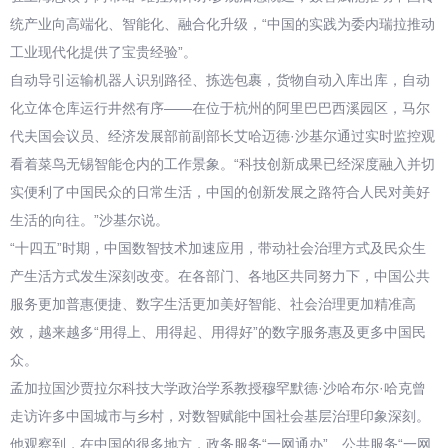
统产业向高端化、智能化、融合化升级，“中国的实践为委内瑞拉推动
工业现代化提供了宝贵经验”。
自动导引运输机器人识别路径、拣选包裹，货物自动入库出库，自动
化立体仓库运行井然有序——在位于杭州的阿里巴巴西溪园区，马尔
代夫国会议员、经济发展部前副部长艾哈迈德·沙基尔通过实时监控观
看着菜鸟无锡智能仓内的工作景象。“科技创新成果已经深度融入并切
实便利了中国民众的日常生活，中国的创新发展之路符合人民对美好
生活的向往。”沙基尔说。
“十四五”时期，中国数智技术加速应用，带动社会治理方式及民众生
产生活方式发生深刻改变。在各部门、各地区共同努力下，中国公共
服务更加普惠便捷、数字生活更加美好智能、社会治理更加精准高
效，越来越多“用得上、用得起、用得好”的数字服务惠及更多中国民
众。
孟加拉国沙贾拉尔科技大学政治学系教授穆罕默德·沙哈布尔·哈克曾
走访许多中国城市与乡村，对数智赋能中国社会基层治理印象深刻。
他观察到，在中国的很多地方，政务服务“一网通办”、公共服务“一网