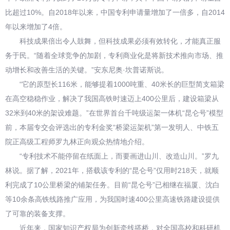
比超过10%。自2018年以来，中国专利申请量增加了一倍多，自2014
年以来增加了4倍。
科技成果倍出令人鼓舞，但科技成果必须有效转化，才能真正服
务于民。“随着全球竞争的加剧，专利商业化是将新技术推向市场、推
动增长和改善生活的关键。”安东尼奥·坎普诺斯说。
“它的原型长116米，能够提着1000吨重、40米长的巨型简支箱梁
在高空稳稳作业，解决了我国高铁时速迈上400公里后，建设箱梁从
32米到40米的架设难题。”在世界首台千吨级运架一体机“昆仑号”模型
前，本届专交会评选出的专利金奖“桥梁运架机”第一发明人、中铁五
院正高级工程师罗九林正向观众热情地介绍。
“专利技术不能停留在纸面上，而要画进山川、改造山川。”罗九
林说。据了解，2021年，搭载该专利的“昆仑号”仅用时218天，就顺
利完成了10公里桥梁的铺架任务。目前“昆仑号”已相继在福厦、沈白
等10余条高铁线路推广应用，为我国时速400公里高速铁路建设提供
了可靠的装备支撑。
近年来，国家知识产权局为创新牵线搭桥，对全国高校和科研机