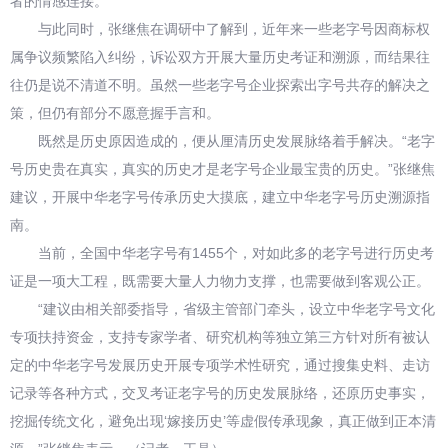
者的情感连接。
与此同时，张继焦在调研中了解到，近年来一些老字号因商标权
属争议频繁陷入纠纷，诉讼双方开展大量历史考证和溯源，而结果往
往仍是说不清道不明。虽然一些老字号企业探索出字号共存的解决之
策，但仍有部分不愿意握手言和。
既然是历史原因造成的，便从厘清历史发展脉络着手解决。“老字
号历史贵在真实，真实的历史才是老字号企业最宝贵的历史。”张继焦
建议，开展中华老字号传承历史大摸底，建立中华老字号历史溯源指
南。
当前，全国中华老字号有1455个，对如此多的老字号进行历史考
证是一项大工程，既需要大量人力物力支撑，也需要做到客观公正。
“建议由相关部委指导，省级主管部门牵头，设立中华老字号文化
专项扶持资金，支持专家学者、研究机构等独立第三方针对所有被认
定的中华老字号发展历史开展专项学术性研究，通过搜集史料、走访
记录等各种方式，交叉考证老字号的历史发展脉络，还原历史事实，
挖掘传统文化，避免出现‘嫁接历史’等虚假传承现象，真正做到正本清