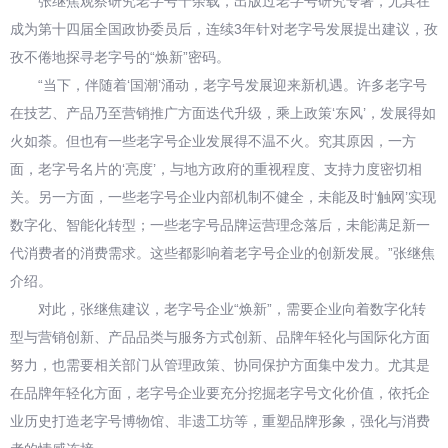
张继焦观察研究老字号十余载，出版过老字号研究专著，尤其在
成为第十四届全国政协委员后，连续3年针对老字号发展提出建议，孜
孜不倦地探寻老字号的“焕新”密码。
“当下，伴随着‘国潮’涌动，老字号发展迎来新机遇。许多老字号
在技艺、产品乃至营销推广方面迭代升级，乘上政策‘东风’，发展得如
火如荼。但也有一些老字号企业发展得不温不火。究其原因，一方
面，老字号名片的‘亮度’，与地方政府的重视程度、支持力度密切相
关。另一方面，一些老字号企业内部机制不健全，未能及时‘触网’实现
数字化、智能化转型；一些老字号品牌运营理念落后，未能满足新一
代消费者的消费需求。这些都影响着老字号企业的创新发展。”张继焦
介绍。
对此，张继焦建议，老字号企业“焕新”，需要企业向着数字化转
型与营销创新、产品品类与服务方式创新、品牌年轻化与国际化方面
努力，也需要相关部门从管理政策、协同保护方面集中发力。尤其是
在品牌年轻化方面，老字号企业要充分挖掘老字号文化价值，依托企
业历史打造老字号博物馆、非遗工坊等，重塑品牌形象，强化与消费