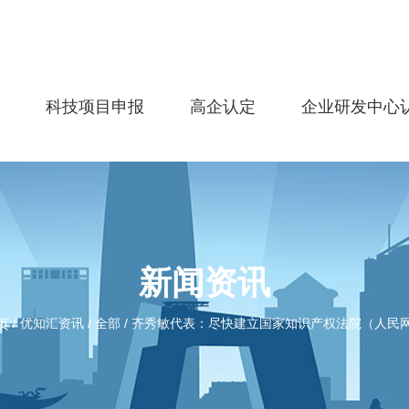
务
科技项目申报
高企认定
企业研发中心
新闻资讯
/
优知汇资讯
/
全部
/
齐秀敏代表：尽快建立国家知识产权法院（人民
页