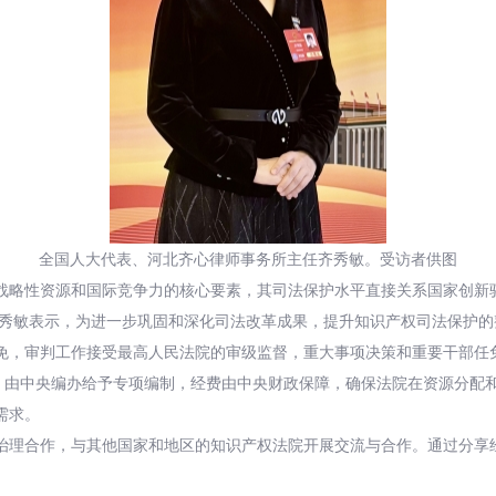
全国人大代表、河北齐心律师事务所主任齐秀敏。受访者供图
战略性资源和国际竞争力的核心要素，其司法保护水平直接关系国家创新
任齐秀敏表示，为进一步巩固和深化司法改革成果，提升知识产权司法保护
免，审判工作接受最高人民法院的审级监督，重大事项决策和重要干部任
议，由中央编办给予专项编制，经费由中央财政保障，确保法院在资源分配
需求。
治理合作，与其他国家和地区的知识产权法院开展交流与合作。通过分享