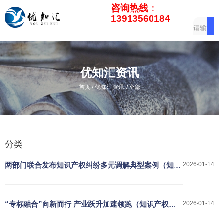
咨询热线：
13913560184
优知汇资讯
/
/
首页
优知汇资讯
全部
分类
两部门联合发布知识产权纠纷多元调解典型案例（知识
2026-01-14
产权报）
“专标融合”向新而行 产业跃升加速领跑（知识产权
2026-01-14
报）