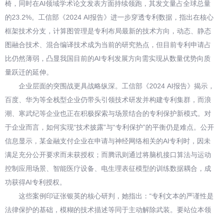
椅，同时在AI领域学术论文发表方面持续领跑，其发文量占全球总量
的23.2%。工信部《2024 AI报告》进一步穿透专利数据，指出在核心
框架技术分支，计算图管理是专利布局最新的技术方向，动态、静态
图融合技术、混合编译技术成为当前的研究热点，但目前专利申请占
比仍然薄弱，凸显我国目前的AI专利发展方向需实现从数量优势向质
量跃迁的延伸。
企业层面的突围战更具战略纵深。工信部《2024 AI报告》揭示，
百度、华为等全栈型企业仍带头引领技术研发并构建专利集群，而浪
潮、寒武纪等企业也正在积极探索与场景结合的专利保护新模式。对
于企业而言，如何实现“技术披露”与“专利保护”的平衡仍是难点。公开
信息显示，某金融支付企业在申请与神经网络相关的AI专利时，因未
满足充分公开要求而未获授权；而腾讯则通过将脑机接口算法与运动
控制应用场景、智能医疗设备、电生理表征模型的训练数据耦合，成
功获得AI专利授权。
这些案例印证张银英的核心研判，她指出：“专利文本的严谨性是
法律保护的基础，模糊的技术描述等同于主动解除武装。要站位本领