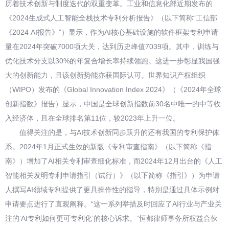
历着技术创新与制度迭代的双重变革。工业和信息化部近期发布的
《2024生成式人工智能全栈技术专利分析报告》（以下简称“工信部
《2024 AI报告》”）显示，作为AI核心基础设施的软件框架专利申请
量在2024年突破7000项大关，达到历史峰值7039项。其中，训练与
优化技术分支以30%的年复合增长率持续领跑。这进一步彰显我国强
大的创新能力，且该创新势能亦获国际认可。世界知识产权组织
（WIPO）发布的《Global Innovation Index 2024》（《2024年全球
创新指数》报告）显示，中国是全球创新指数前30名中唯一的中等收
入经济体，且在全球排名第11位，较2023年上升一位。
值得关注的是，与AI技术创新同步跃升的还有我国的专利保护体
系。2024年1月正式生效的新版《专利审查指南》（以下简称《指
南》）增加了AI相关专利审查细化标准，而2024年12月出台的《人工
智能相关发明专利申请指引（试行）》（以下简称《指引》）为申请
人撰写AI领域专利提供了更具操作性的指导，特别是通过具体示例对
申请要点进行了直观阐释。“这一系列举措及时回应了AI行业与产业关
注的‘AI专利如何更可专利化’的核心诉求。”恒都律师事务所权益合伙