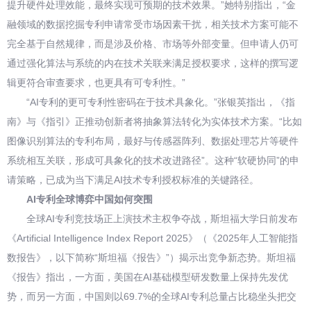
提升硬件处理效能，最终实现可预期的技术效果。”她特别指出，“金
融领域的数据挖掘专利申请常受市场因素干扰，相关技术方案可能不
完全基于自然规律，而是涉及价格、市场等外部变量。但申请人仍可
通过强化算法与系统的内在技术关联来满足授权要求，这样的撰写逻
辑更符合审查要求，也更具有可专利性。”
“AI专利的更可专利性密码在于技术具象化。”张银英指出，《指
南》与《指引》正推动创新者将抽象算法转化为实体技术方案。“比如
图像识别算法的专利布局，最好与传感器阵列、数据处理芯片等硬件
系统相互关联，形成可具象化的技术改进路径”。这种“软硬协同”的申
请策略，已成为当下满足AI技术专利授权标准的关键路径。
AI专利全球博弈中国如何突围
全球AI专利竞技场正上演技术主权争夺战，斯坦福大学日前发布
《Artificial Intelligence Index Report 2025》（《2025年人工智能指
数报告》，以下简称“斯坦福《报告》”）揭示出竞争新态势。斯坦福
《报告》指出，一方面，美国在AI基础模型研发数量上保持先发优
势，而另一方面，中国则以69.7%的全球AI专利总量占比稳坐头把交