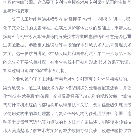
护客体为由驳回。这凸显了专利审查标准对AI专利保护范围的审慎考
量与严格要求。
鉴于人工智能算法或模型存在“黑匣子”特性，《指引》进一步强
化了充分公开的披露标准。在满足保护客体要求的基础上，申请人在
撰写AI专利中涉及算法训练的有关技术方案时也需格外注意是否已通
过实验数据、参数相关性说明等手段确保本领域技术人员可复现技术
方案。这一要求与满足《中华人民共和国专利法》第二十六条第三款
的充分公开要求相对应，在审查实践中已初步形成“技术效果可验证、
算法逻辑可追溯”的双重审查机制。
企业实践印证了上述制度完善对AI专利更可专利性的积极影响。
梁秀敏表示，通过明确技术方案中模型训练的处理器配置逻辑，并强
化“特定技术关联”的体现，企业显著提高了AI专利的授权效率。“算法
需与计算机系统的内部结构形成特定技术关联，例如轻量级训练场景
仅使用架构中的单处理器，而复杂任务则转为多处理器并行部署，这
种基于场景动态调配算力资源的具体技术方案描述，能够使本领域技
术人员清楚地了解技术方案如何减少数据存储负载、改进传输协议或