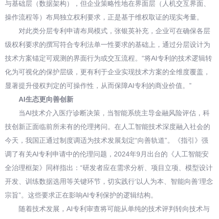
与基础层（数据架构），但企业策略性地在界面层（人机交互界面、
操作流程等）布局独立权利要求，正是基于维权取证的现实考量。
对此类分层专利申请布局模式，张银英补充，企业可在确保各层
级权利要求的撰写符合专利法单一性要求的基础上，通过分层设计为
技术方案锚定可观测的界面行为或交互流程。“将AI专利的技术逻辑转
化为可视化的保护层级，更有利于企业实现技术方案的全维度覆盖，
显著提升侵权判定的可操作性，从而保障AI专利的商业价值。”
AI生态更向善创新
当AI技术介入医疗诊断决策，当智能系统主导金融风险评估，科
技创新正面临前所未有的伦理拷问。在人工智能技术深度融入社会的
今天，我国正通过制度调适为技术发展划定“向善轨道”。《指引》强
调了有关AI专利申请中的伦理问题，2024年9月出台的《人工智能安
全治理框架》同样指出：“研发者应在需求分析、项目立项、模型设计
开发、训练数据选用等关键环节，切实践行‘以人为本、智能向善’理念
宗旨”。这些要求正在影响AI专利保护的逻辑结构。
随着技术发展，AI专利审查将可能从单纯的技术评判转向技术与