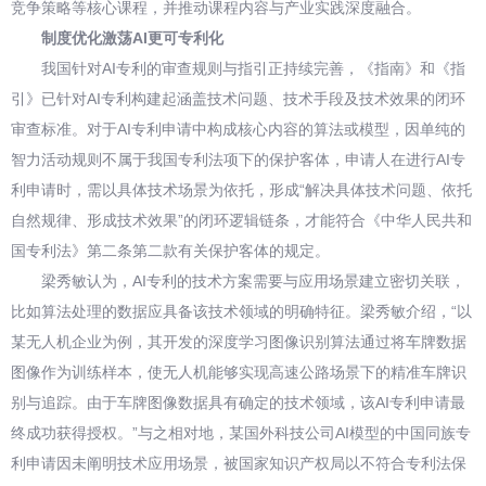
竞争策略等核心课程，并推动课程内容与产业实践深度融合。
制度优化激荡AI更可专利化
我国针对AI专利的审查规则与指引正持续完善，《指南》和《指
引》已针对AI专利构建起涵盖技术问题、技术手段及技术效果的闭环
审查标准。对于AI专利申请中构成核心内容的算法或模型，因单纯的
智力活动规则不属于我国专利法项下的保护客体，申请人在进行AI专
利申请时，需以具体技术场景为依托，形成“解决具体技术问题、依托
自然规律、形成技术效果”的闭环逻辑链条，才能符合《中华人民共和
国专利法》第二条第二款有关保护客体的规定。
梁秀敏认为，AI专利的技术方案需要与应用场景建立密切关联，
比如算法处理的数据应具备该技术领域的明确特征。梁秀敏介绍，“以
某无人机企业为例，其开发的深度学习图像识别算法通过将车牌数据
图像作为训练样本，使无人机能够实现高速公路场景下的精准车牌识
别与追踪。由于车牌图像数据具有确定的技术领域，该AI专利申请最
终成功获得授权。”与之相对地，某国外科技公司AI模型的中国同族专
利申请因未阐明技术应用场景，被国家知识产权局以不符合专利法保