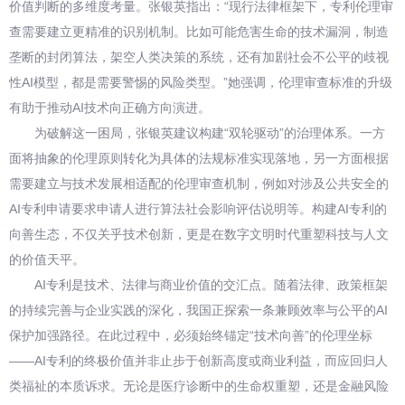
价值判断的多维度考量。张银英指出：“现行法律框架下，专利伦理审
查需要建立更精准的识别机制。比如可能危害生命的技术漏洞，制造
垄断的封闭算法，架空人类决策的系统，还有加剧社会不公平的歧视
性AI模型，都是需要警惕的风险类型。”她强调，伦理审查标准的升级
有助于推动AI技术向正确方向演进。
为破解这一困局，张银英建议构建“双轮驱动”的治理体系。一方
面将抽象的伦理原则转化为具体的法规标准实现落地，另一方面根据
需要建立与技术发展相适配的伦理审查机制，例如对涉及公共安全的
AI专利申请要求申请人进行算法社会影响评估说明等。构建AI专利的
向善生态，不仅关乎技术创新，更是在数字文明时代重塑科技与人文
的价值天平。
AI专利是技术、法律与商业价值的交汇点。随着法律、政策框架
的持续完善与企业实践的深化，我国正探索一条兼顾效率与公平的AI
保护加强路径。在此过程中，必须始终锚定“技术向善”的伦理坐标
——AI专利的终极价值并非止步于创新高度或商业利益，而应回归人
类福祉的本质诉求。无论是医疗诊断中的生命权重塑，还是金融风险