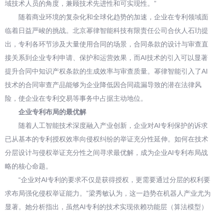
域技术人员的角度，兼顾技术先进性和可实现性。”
随着商业环境的复杂化和全球化趋势的加速，企业在专利领域面
临着日益严峻的挑战。北京幂律智能科技有限责任公司合伙人石玏提
出，专利各环节涉及大量使用合同的场景，合同条款的设计与审查直
接关系到企业专利申请、保护和运营效果，而AI技术的引入可以显著
提升合同中知识产权条款的生成效率与审查质量。幂律智能引入了AI
技术的合同审查产品能够为企业降低因合同疏漏导致的潜在法律风
险，使企业在专利交易等事务中占据主动地位。
企业专利布局的最优解
随着人工智能技术深度融入产业创新，企业对AI专利保护的诉求
已从基本的专利授权效率向侵权纠纷的举证充分性延伸。如何在技术
分层设计与侵权举证充分性之间寻求最优解，成为企业AI专利布局战
略的核心命题。
“企业对AI专利的要求不仅是获得授权，更需要通过分层的权利要
求布局强化侵权举证能力。”梁秀敏认为，这一趋势在机器人产业尤为
显著。她分析指出，虽然AI专利的技术实现依赖功能层（算法模型）