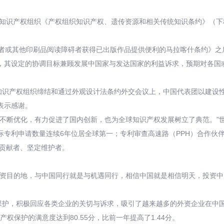
世界知识产权组织《产权组织知识产权、遗传资源和相关传统知识条约》（
碍者或其他印刷品阅读障碍者获得已出版作品提供便利的马拉喀什条约》之
，其设定的协调目标兼顾发展中国家与发达国家的利益诉求，预期对各国
的世界知识产权组织缔结和通过外观设计法条约外交会议上，中国代表团以建
表示感谢。
系不断优化，有力促进了国内创新，也为全球知识产权发展树立了典范。”
专利申请数量连续6年位居全球第一；专利审查高速路（PPH）合作伙伴升
要贡献者、坚定维护者。
投资目的地，与中国同行就是与机遇同行，相信中国就是相信明天，投资中
。
保护，积极回应各类企业的关切与诉求，吸引了越来越多的外资企业在中国
产权保护的满意度达到80.55分，比前一年提高了1.44分。