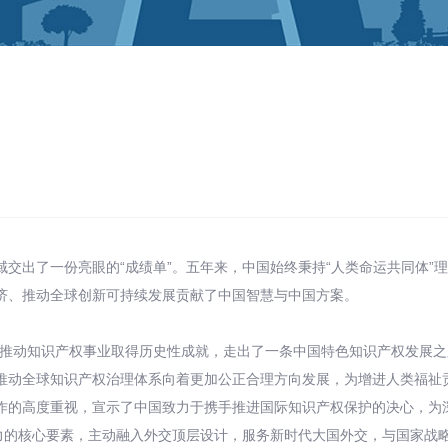
领域交出了一份亮眼的“成绩单”。五年来，中国始终秉持“人类命运共同体
济、推动全球创新可持续发展贡献了中国智慧与中国方案。
，推动知识产权事业取得历史性成就，走出了一条中国特色知识产权发展
全球知识产权治理体系向着更加公正合理方向发展，为增进人类福祉贡献中
作的高度重视，宣示了中国致力于携手推进国际知识产权保护的决心，为
力的核心要素，主动融入外交顶层设计，服务新时代大国外交，与国家战略