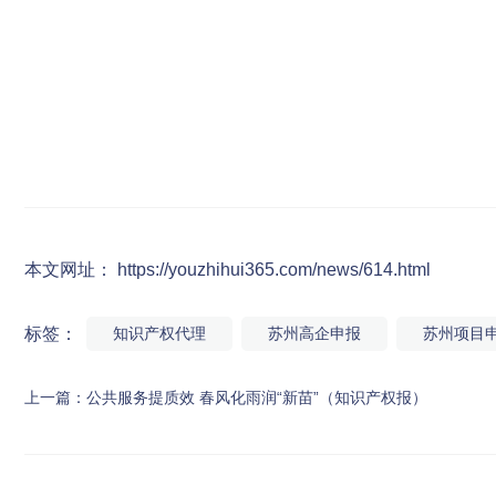
本文网址： https://youzhihui365.com/news/614.html
标签：
知识产权代理
苏州高企申报
苏州项目
上一篇：
公共服务提质效 春风化雨润“新苗”（知识产权报）