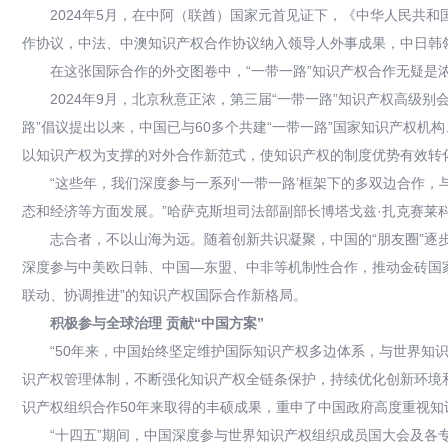
2024年5月，在中阿（联酋）国家元首见证下，《中华人民共
作协议，中法、中澳知识产权合作协议纳入领导人外事成果，中日韩
在这张国际合作的外交图卷中，“一带一路”知识产权合作无疑是
2024年9月，北京秋意正浓，第三届“一带一路”知识产权高级
路”倡议提出以来，中国已与60多个共建“一带一路”国家知识产权
以知识产权为支撑的对外合作新范式，使知识产权的制度优势有效转
“这些年，我们深度参与一系列‘一带一路’框架下的多双边合作
态和经济等方面发展。”哈萨克斯坦司法部副部长博塔戈兹·扎克赛莱
志合者，不以山海为远。随着创新共识凝聚，中国的“朋友圈”逐步
深度参与中美欧日韩、中国—东盟、中非等机制性合作，推动金砖国家
联动、协调推进”的知识产权国际合作新格局。
积极参与全球治理 贡献“中国方案”
“50年来，中国始终坚定维护国际知识产权多边体系，与世界
识产权管理体制，不断强化知识产权全链条保护，持续优化创新环境和
识产权组织合作50年来取得的丰硕成果，重申了中国政府高度重视知
“十四五”期间，中国深度参与世界知识产权组织成员国大会及