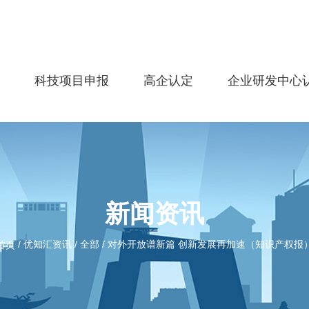
务
科技项目申报
高企认定
企业研发中心
新闻资讯
/
优知汇资讯
/
全部
/
对外开放谱新篇 创新发展再加速（知识产权报
首页