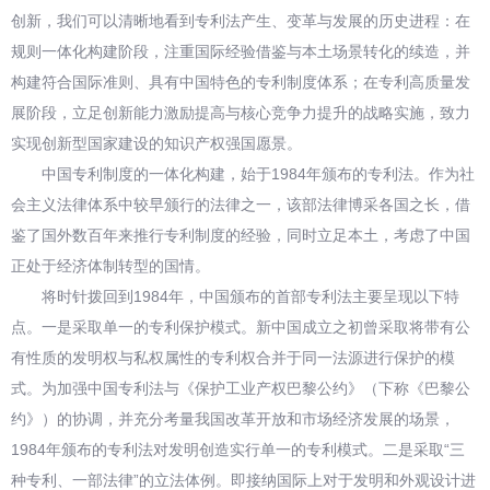
创新，我们可以清晰地看到专利法产生、变革与发展的历史进程：在
规则一体化构建阶段，注重国际经验借鉴与本土场景转化的续造，并
构建符合国际准则、具有中国特色的专利制度体系；在专利高质量发
展阶段，立足创新能力激励提高与核心竞争力提升的战略实施，致力
实现创新型国家建设的知识产权强国愿景。
中国专利制度的一体化构建，始于1984年颁布的专利法。作为社
会主义法律体系中较早颁行的法律之一，该部法律博采各国之长，借
鉴了国外数百年来推行专利制度的经验，同时立足本土，考虑了中国
正处于经济体制转型的国情。
将时针拨回到1984年，中国颁布的首部专利法主要呈现以下特
点。一是采取单一的专利保护模式。新中国成立之初曾采取将带有公
有性质的发明权与私权属性的专利权合并于同一法源进行保护的模
式。为加强中国专利法与《保护工业产权巴黎公约》（下称《巴黎公
约》）的协调，并充分考量我国改革开放和市场经济发展的场景，
1984年颁布的专利法对发明创造实行单一的专利模式。二是采取“三
种专利、一部法律”的立法体例。即接纳国际上对于发明和外观设计进