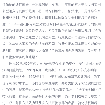
行保护的通行做法，并适应保护小发明、小革新的实际需要，将实用
新型纳入专利保护范围，将三种专利集中于一部法律。三是采取审查
制和登记制并存的授权机制。审查制是国际发明专利确权的通行制
度，1984年颁布的专利法对发明专利申请采取“延迟审查制”，对实用
新型和外观设计则采取登记制。四是采取行政执法与司法裁判共治的
法律路径，专利法建立了以司法为主、行政执法和司法并行的保护模
式，这与许多国家的专利法有所不同。这些立足本国实际建立起的专
利制度，在实施之初便大大激发了全民族发明创造的热情，专利申请
和审批数量实现高速增长。
进入20世纪90年代，国内外形势发生新的变化，专利法国际协调
活动日益频繁。1991年6月，我国参加了《巴黎公约》补充条约第一
阶段的外交大会，1992年1月，中美两国达成知识产权备忘录。为了
使专利保护水平进一步向国际标准靠拢，并着力解决专利法实施过程
中的问题，我国于1992年对专利法作出重要修改，扩大了专利保护的
技术领域，将食品、药品等列为保护范围；强化专利权效力，增加了
进口权，并将方法效力延及该方法直接获得的产品；简化授权流程，