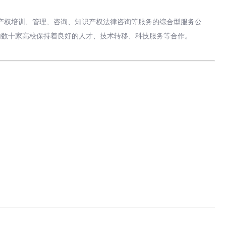
识产权培训、管理、咨询、知识产权法律咨询等服务的综合型服务公
内数十家高校保持着良好的人才、技术转移、科技服务等合作。