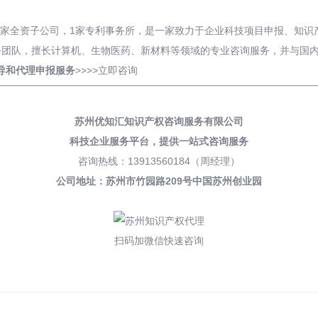
有2家全资子公司，1家专利事务所，是一家致力于企业科技项目申报、知
务团队，擅长计算机、生物医药、新材料等领域的专业咨询服务，并与国
导和
代理申报
服务
>>>>
立即咨询
苏州优知汇知识产权咨询服务有限公司
科技企业服务平台，
提供一站式咨询服务
咨询热线：13913560184（周经理）
公司地址：苏州市竹园路209号中国苏州创业园
扫码加微信快速咨询