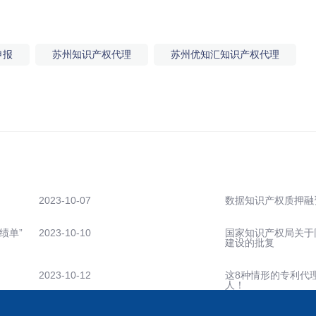
申报
苏州知识产权代理
苏州优知汇知识产权代理
2023-10-07
数据知识产权质押融
绩单”
2023-10-10
国家知识产权局关于
建设的批复
2023-10-12
这8种情形的专利代
人！