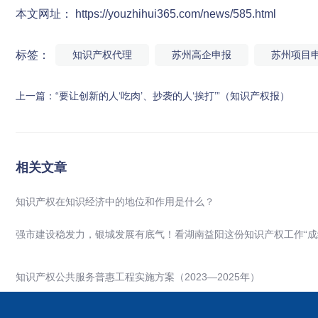
本文网址： https://youzhihui365.com/news/585.html
标签：
知识产权代理
苏州高企申报
苏州项目
上一篇：
“要让创新的人‘吃肉’、抄袭的人‘挨打’”（知识产权报）
相关文章
知识产权在知识经济中的地位和作用是什么？
强市建设稳发力，银城发展有底气！看湖南益阳这份知识产权工作“成
知识产权公共服务普惠工程实施方案（2023—2025年）