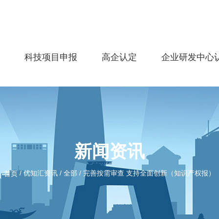
务
科技项目申报
高企认定
企业研发中心
新闻资讯
/
优知汇资讯
/
全部
/
完善按需审查 支持全面创新（知识产权报）
首页