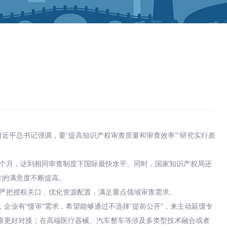
近平总书记强调，要“提高知识产权审查质量和审查效率”“研究实行差
.5个月，达到相同审查制度下国际最快水平。同时，国家知识产权局还
作的满意度不断提高。
，严把授权关口，优化资源配置，满足重点领域审查需求。
业有“慢审”需求，希望能够通过不选择“提前公开”，来主动延缓专
准更好对接；在高端医疗器械、汽车整车等涉及多类型技术融合或者