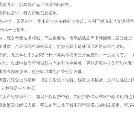
统筹考量，以降低产品上市时的风险等。
多样化需求，有力护航创新发展。
先审查、延迟审查、集中审查等多种审查模式，有利于解决审查资源‘平
院长马一德指出。
向，综合考量技术领域、产业重要性、市场成熟度等多种因素，建立健全“
发进度、产品市场布局等因素，更好选择申请或退出延迟审查的时机。
委员、九三学社中央副秘书长张旭具体提出三方面建议：一是面向芯片、
智能、集成电路等新领域新业态专利审查标准，更好适应科技创新能力和
步提高授权质量，更好助力重点产业创新发展。
审查员综合技能培训，增强前沿技术理解、现有技术检索、法律法规适用
”支撑补足审查资源。
知识产权管理部门、知识产权保护中心、知识产权快速维权中心等机构也要
政策宣传解读力度，帮助创新主体了解不同审查模式的制度规定、程序要求