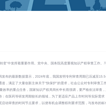
转变”中发挥着重要作用。党中央、国务院高度重视知识产权审查工作。习
发布的最新数据显示，2024年底，我国发明专利审查周期已压减至15
通道，满足了大量创新主体关于“快保护”的需求，社会公众对专利审查工
质量效率的重点任务，国家知识产权局局长申长雨强调，要严格依法审查
：在医药等研发周期较长的领域，为了更适应产品上市时间等实际需求，企
宽启动审查的时间节点要求，以便有机会调整权利要求范围，与发布的标