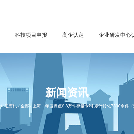
务
科技项目申报
高企认定
企业研发中心
新闻资讯
优知汇资讯
/
全部
/
上海：年度盘点6.8万件存量专利 累计转化7800余件