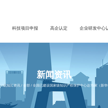
务
科技项目申报
高企认定
企业研发中心
新闻资讯
/
优知汇资讯
/
全部
/
全国已建设国家级知识产权保护中心达75家（新华
页